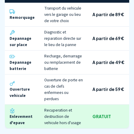
Transport du vehicule
vers le garage ou lieu
A partir de 89 €
Remorquage
de votre choix
Diagnostic et
Depannage
reparation directe sur
A partir de 69 €
sur place
le lieu de la panne
Recharge, demarrage
Depannage
ou remplacement de
A partir de 49 €
batterie
batterie
Ouverture de porte en
cas de clefs
Ouverture
A partir de 59 €
enfermees ou
vehicule
perdues
Recuperation et
Enlevement
destruction de
GRATUIT
d'epave
vehicule hors d'usage