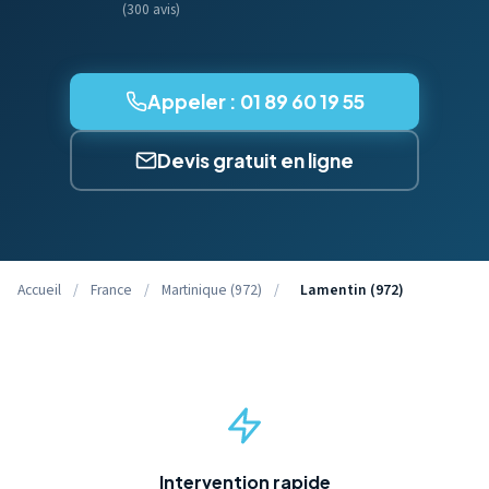
(300 avis)
Appeler : 01 89 60 19 55
Devis gratuit en ligne
Accueil
/
France
/
Martinique (972)
/
Lamentin (972)
Intervention rapide