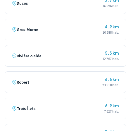
2.7 km
Ducos
16 896 hab.
4.9 km
Gros-Morne
10 588 hab.
5.3 km
Rivière-Salée
12 767 hab.
6.6 km
Robert
23 918 hab.
6.9 km
Trois-Îlets
7 627 hab.