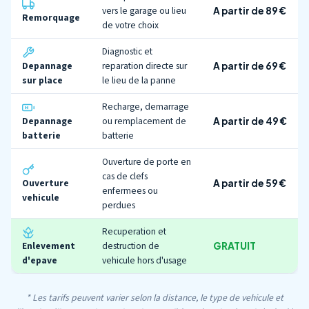
vers le garage ou lieu
A partir de 89 €
Remorquage
de votre choix
Diagnostic et
Depannage
reparation directe sur
A partir de 69 €
sur place
le lieu de la panne
Recharge, demarrage
Depannage
ou remplacement de
A partir de 49 €
batterie
batterie
Ouverture de porte en
cas de clefs
Ouverture
A partir de 59 €
enfermees ou
vehicule
perdues
Recuperation et
Enlevement
destruction de
GRATUIT
d'epave
vehicule hors d'usage
* Les tarifs peuvent varier selon la distance, le type de vehicule et