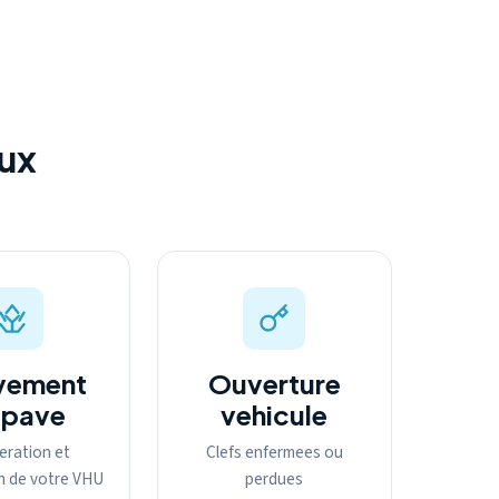
ux
vement
Ouverture
epave
vehicule
eration et
Clefs enfermees ou
n de votre VHU
perdues