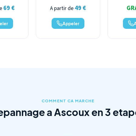
69 €
49 €
GR
de
A partir de
eler
Appeler
COMMENT CA MARCHE
epannage a Ascoux en 3 etap