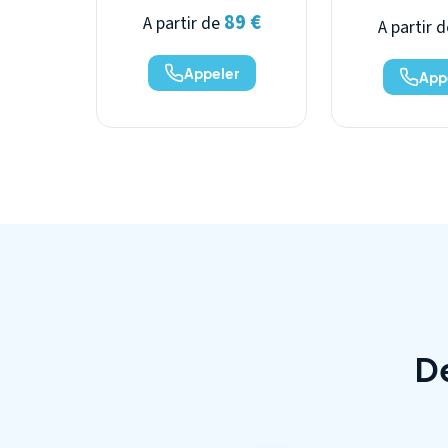
89 €
A partir de
A partir 
Appeler
App
D