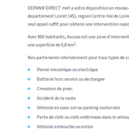
DEPANN'DIRECT met a votre disposition un reseau d
departement Loiret (45), region Centre-Val de Loire
seul appel suffit pour obtenir une intervention rapid
Avec 900 habitants, Ascoux est une zone d'interven
une superficie de 6,8 km².
Nos partenaires interviennent pour tous types de si
Panne mecanique ou electrique
Batterie hors service ou dechargee
Crevaison de pneu
Accident de la route
Vehicule en sous-sol ou parking souterrain
Perte de clefs ou clefs enfermees dans le vehic
Vehicule embourbe ou enlise