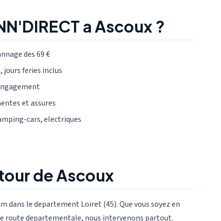
NN'DIRECT a Ascoux ?
annage des 69 €
 jours feries inclus
 engagement
mentes et assures
camping-cars, electriques
utour de Ascoux
m dans le departement Loiret (45). Que vous soyez en
 une route departementale, nous intervenons partout.