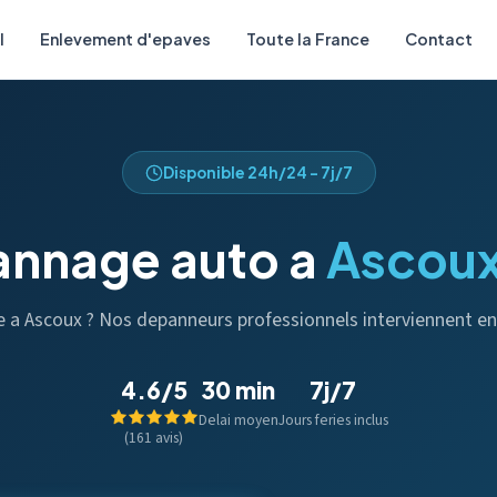
l
Enlevement d'epaves
Toute la France
Contact
Disponible 24h/24 - 7j/7
nnage auto a
Ascou
se a Ascoux ? Nos depanneurs professionnels interviennent e
4.6/5
30 min
7j/7
Delai moyen
Jours feries inclus
(161 avis)