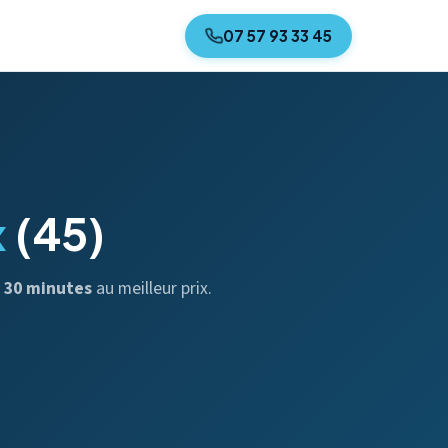
07 57 93 33 45
x
(45)
n
30 minutes
au meilleur prix.