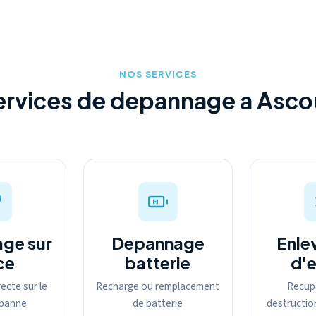
NOS SERVICES
ervices de depannage a Asco
ge sur
Depannage
Enle
ce
batterie
d'
ecte sur le
Recharge ou remplacement
Recup
a panne
de batterie
destructio